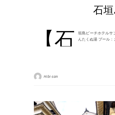
石垣
【石
垣島ビーチホテルサンシ
んたくぬ湯 プール：
Hibi-san