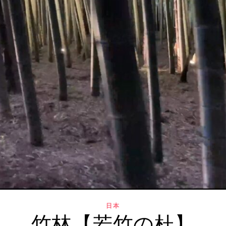
日本
竹林【若竹の杜】