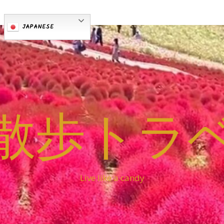
JAPANESE
散歩トラ
Live like a candy