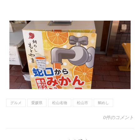
グルメ
愛媛県
松山名物
松山市
鯛めし
0件のコメント