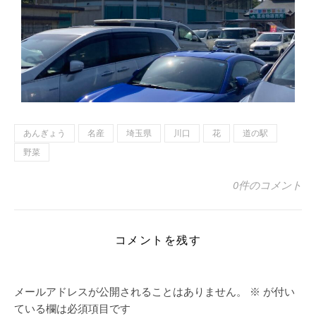
あんぎょう
名産
埼玉県
川口
花
道の駅
野菜
0件のコメント
コメントを残す
メールアドレスが公開されることはありません。
※
が付い
ている欄は必須項目です